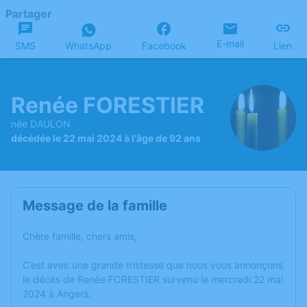
Partager
E-mail
SMS
WhatsApp
Facebook
Lien
Renée FORESTIER
née DAULON
décédée le 22 mai 2024 à l'âge de 92 ans
Message de la famille
Chère famille, chers amis,
C’est avec une grande tristesse que nous vous annonçons
le décès de Renée FORESTIER survenu le mercredi 22 mai
2024 à Angers.