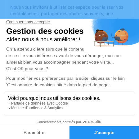
Nous vous invitons à utiliser cet espace pour laisser vos
condoléances, partager des photos souvenirs, une
anecdote ou exprimer vos pensées à travers des poèmes
ou des textes. Cet endroit est un lieu d'expression dédié à
honorer la mémoire de René RIOLINO.
Un service de plantation d’arbre hommage est
disponible
ici
.
Je rends hommage
Cérémonie civile
lundi 28 novembre 2022 à 16h30
Crématorium de Montreuil-Juigné
Avenue des Poiriers
49460 Montreuil-Juigné
8
Faire-part
Hommages
Je rends hommage