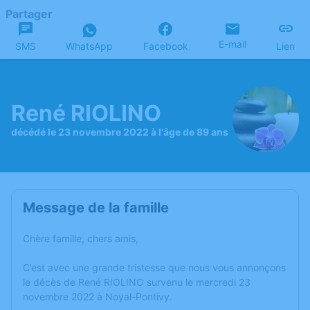
Partager
E-mail
SMS
WhatsApp
Facebook
Lien
René RIOLINO
décédé le 23 novembre 2022 à l'âge de 89 ans
Message de la famille
Chère famille, chers amis,
C’est avec une grande tristesse que nous vous annonçons
le décès de René RIOLINO survenu le mercredi 23
novembre 2022 à Noyal-Pontivy.