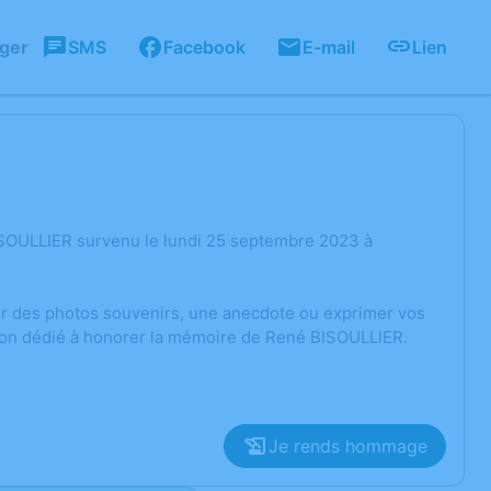
ager
SMS
Facebook
E-mail
Lien
ISOULLIER survenu le lundi 25 septembre 2023 à
ger des photos souvenirs, une anecdote ou exprimer vos
sion dédié à honorer la mémoire de René BISOULLIER.
Je rends hommage