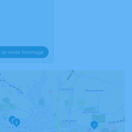
Je rends hommage
3
2
1