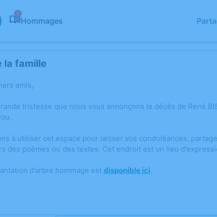
1
Hommages
Part
la famille
hers amis,
grande tristesse que nous vous annonçons le décès de René B
jou.
ons à utiliser cet espace pour laisser vos condoléances, parta
rs des poèmes ou des textes. Cet endroit est un lieu d'expres
lantation d’arbre hommage est
disponible ici
.