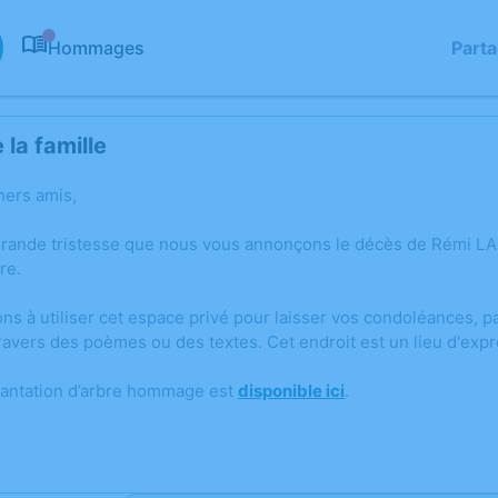
Hommages
Part
0
la famille
hers amis,
grande tristesse que nous vous annonçons le décès de Rémi LA
re.
ons à utiliser cet espace privé pour laisser vos condoléances,
ravers des poèmes ou des textes. Cet endroit est un lieu d'e
lantation d’arbre hommage est
disponible ici
.