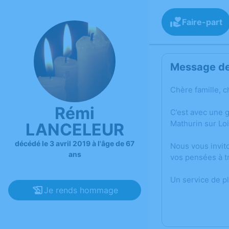
Faire-part
Message de 
Chère famille, c
Rémi
C’est avec une 
Mathurin sur Loi
LANCELEUR
décédé le 3 avril 2019 à l'âge de 67
Nous vous invit
ans
vos pensées à t
Un service de p
Je rends hommage