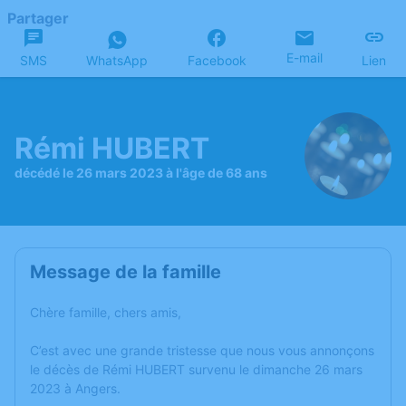
Partager
E-mail
SMS
WhatsApp
Facebook
Lien
Rémi HUBERT
décédé le 26 mars 2023 à l'âge de 68 ans
Message de la famille
Chère famille, chers amis,
C’est avec une grande tristesse que nous vous annonçons
le décès de Rémi HUBERT survenu le dimanche 26 mars
2023 à Angers.