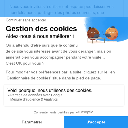
Nous vous invitons à utiliser cet espace pour laisser vos
condoléances, partager des photos souvenirs, une
anecdote ou exprimer vos pensées à travers des poèmes
ou des textes. Cet endroit est un lieu d'expression dédié à
honorer la mémoire de Rémi HUBERT.
Un service de plantation d’arbre hommage est
disponible
ici
.
Je rends hommage
Crémation
jeudi 30 mars 2023 à 11h30
Crématorium de Montreuil-Juigné
Avenue des Poiriers
49460 Montreuil-Juigné
1
Faire-part
Hommages
Je rends hommage