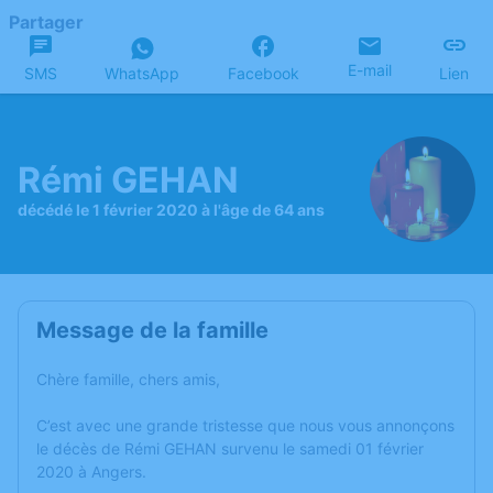
Partager
E-mail
SMS
WhatsApp
Facebook
Lien
Rémi GEHAN
décédé le 1 février 2020 à l'âge de 64 ans
Message de la famille
Chère famille, chers amis,
C’est avec une grande tristesse que nous vous annonçons
le décès de Rémi GEHAN survenu le samedi 01 février
2020 à Angers.