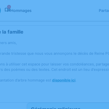
1
Hommages
Part
la famille
hers amis,
grande tristesse que nous vous annonçons le décès de Reine PO
ons à utiliser cet espace pour laisser vos condoléances, parta
rs des poèmes ou des textes. Cet endroit est un lieu d'express
lantation d’arbre hommage est
disponible ici
.