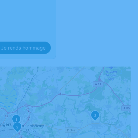
Je rends hommage
3
1
2