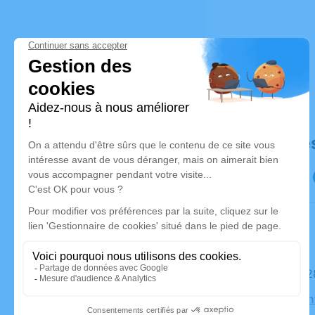
Déroulé de
Le mardi 
Église Sai