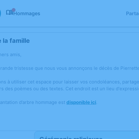
Hommages
Part
0
la famille
hers amis,
grande tristesse que nous vous annonçons le décès de Pierret
ons à utiliser cet espace pour laisser vos condoléances, parta
rs des poèmes ou des textes. Cet endroit est un lieu d'express
lantation d’arbre hommage est
disponible ici
.