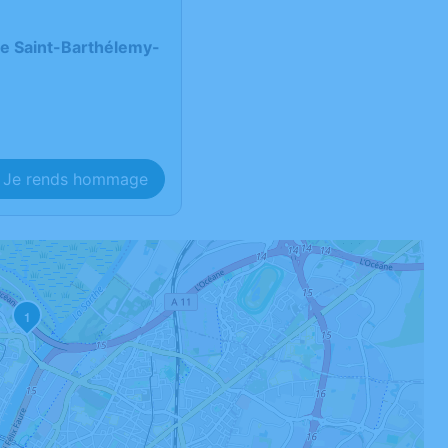
de Saint-Barthélemy-
Je rends hommage
1