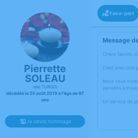
Faire-part
Message de 
Chère famille, c
Pierrette
C’est avec une 
SOLEAU
Nous vous invit
née TURGIS
pensées à trave
décédée le 25 août 2019 à l'âge de 87
ans
Un service de p
Je rends hommage