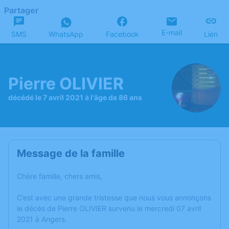
Partager
E-mail
SMS
WhatsApp
Facebook
Lien
Pierre OLIVIER
décédé le 7 avril 2021 à l'âge de 86 ans
Message de la famille
Chère famille, chers amis,
C’est avec une grande tristesse que nous vous annonçons
le décès de Pierre OLIVIER survenu le mercredi 07 avril
2021 à Angers.