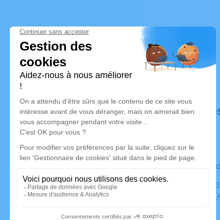
Déroulé de
Le mercre
Espace Fun
Beurrière, 