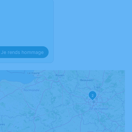
Je rends hommage
2