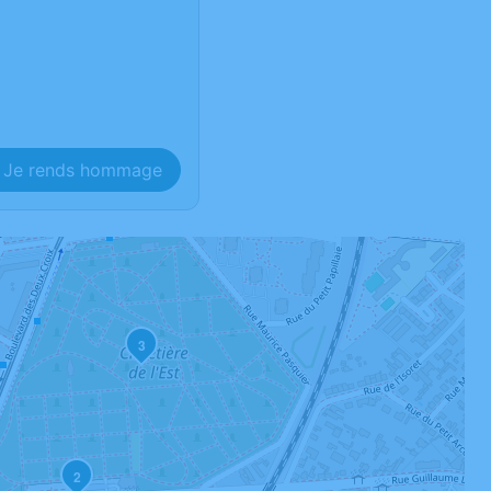
Je rends hommage
3
2