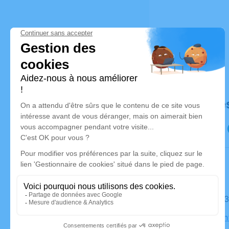
Déroulé de
Le jeudi 
Église Sai