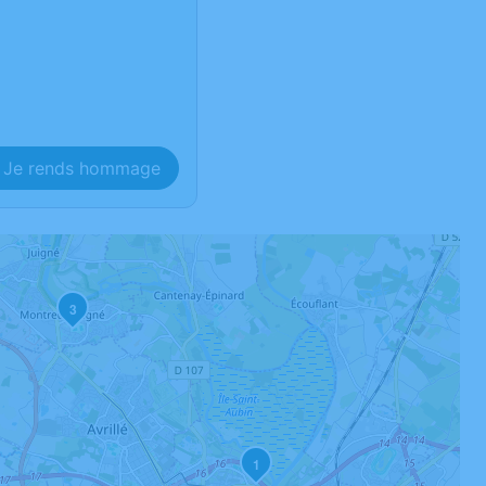
Je rends hommage
3
1