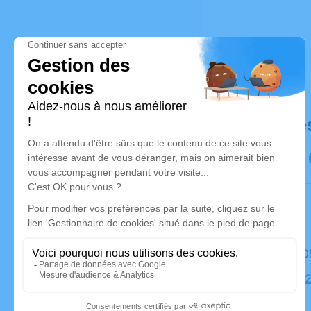
Déroulé de
Le mardi 
Église, 49