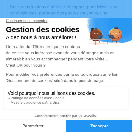
Nous vous invitons à utiliser cet espace pour laisser vos
condoléances, partager des photos souvenirs, une
anecdote ou exprimer vos pensées à travers des poèmes
ou des textes. Cet endroit est un lieu d'expression dédié à
honorer la mémoire de Pétronella JAMOT.
Un service de plantation d’arbre hommage est
disponible
ici
.
Je rends hommage
Cérémonie religieuse
mardi 17 août 2021 à 14h30
Église Sainte Bernadette d'Angers
7 rue Locarno
49000 Angers
1
Faire-part
Hommages
Je rends hommage