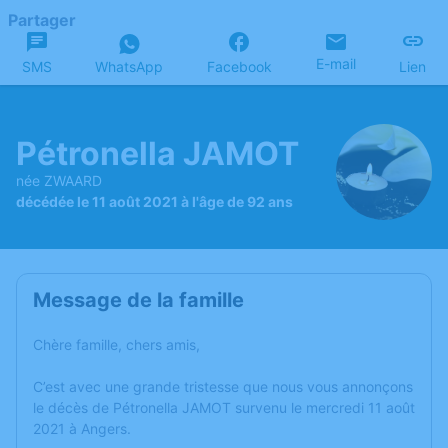
Partager
E-mail
SMS
WhatsApp
Facebook
Lien
Pétronella JAMOT
née ZWAARD
décédée le 11 août 2021 à l'âge de 92 ans
Message de la famille
Chère famille, chers amis,
C’est avec une grande tristesse que nous vous annonçons
le décès de Pétronella JAMOT survenu le mercredi 11 août
2021 à Angers.