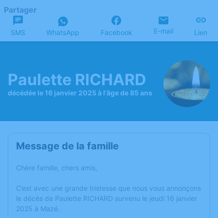
Partager
E-mail
SMS
WhatsApp
Facebook
Lien
Paulette RICHARD
décédée le 16 janvier 2025 à l'âge de 85 ans
Message de la famille
Chère famille, chers amis,
C’est avec une grande tristesse que nous vous annonçons
le décès de Paulette RICHARD survenu le jeudi 16 janvier
2025 à Mazé.