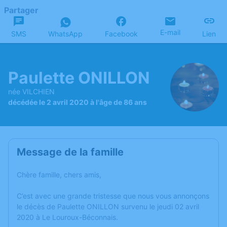
Partager
E-mail
SMS
WhatsApp
Facebook
Lien
Paulette ONILLON
née VILCHIEN
décédée le 2 avril 2020 à l'âge de 86 ans
Message de la famille
Chère famille, chers amis,
C’est avec une grande tristesse que nous vous annonçons
le décès de Paulette ONILLON survenu le jeudi 02 avril
2020 à Le Louroux-Béconnais.