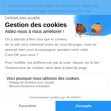
Nous vous invitons à utiliser cet espace pour laisser vos
condoléances, partager des photos souvenirs, une
anecdote ou exprimer vos pensées à travers des poèmes
ou des textes. Cet endroit est un lieu d'expression dédié à
honorer la mémoire de Paulette ONILLON.
Un service de plantation d’arbre hommage est
disponible
ici
.
Je rends hommage
Cérémonie religieuse
lundi 06 avril 2020 à 10h00
Église de Grez-Neuville
49220 Grez-Neuville
4
Je rends hommage
Faire-part
Hommages