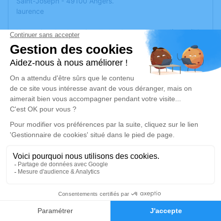
Saint-Joseph - 49100 Angers.
laurence
Un service de plantation d’arbre hommage est
disponible
ici
.
Je rends hommage
Cérémonie religieuse
lundi 07 mars 2022 à 11h00
Église Saint Joseph d'Angers
2, rue Saint-Joseph
49100 Angers
Je rends hommage
3
Déroulé des obsèques
Faire-part
Hommages