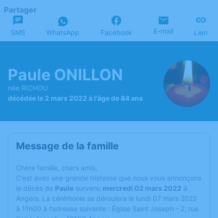
Partager
E-mail
SMS
WhatsApp
Facebook
Lien
Paule ONILLON
née RICHOU
décédée le 2 mars 2022 à l'âge de 84 ans
Message de la famille
C
hère famille, chers amis,
C'est avec une grande tristesse que nous vous annonçons
le décès de
Paule
survenu
mercredi 02 mars 2022
à
Angers. La cérémonie se déroulera le lundi 07 mars 2022
à 11h00 à l'adresse suivante : Église Saint Joseph - 2, rue