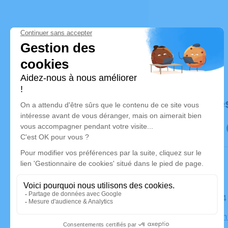
Déroulé de
Le lundi 
Église Sai