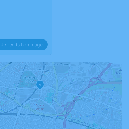
Je rends hommage
1