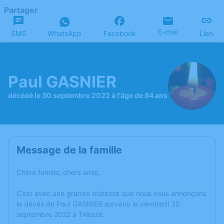
Partager
E-mail
SMS
WhatsApp
Facebook
Lien
Paul GASNIER
décédé le 30 septembre 2022 à l'âge de 84 ans
Message de la famille
Chère famille, chers amis,
C’est avec une grande tristesse que nous vous annonçons
le décès de Paul GASNIER survenu le vendredi 30
septembre 2022 à Trélazé.