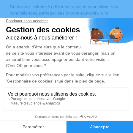
Nous vous invitons à utiliser cet espace pour laisser vos
condoléances, partager des photos souvenirs, une
anecdote ou exprimer vos pensées à travers des poèmes
ou des textes. Cet endroit est un lieu d'expression dédié à
honorer la mémoire de Parfait DENDELÉ.
Un service de plantation d’arbre hommage est
disponible
ici
.
Je rends hommage
Cérémonie civile
samedi 09 mars 2024 à 09h45
Crématorium Corné de Loire-Authion
54 Route des Rimoux
49800 Loire-Authion
6
Faire-part
Hommages
Je rends hommage