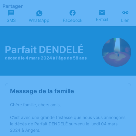
Partager
E-mail
SMS
WhatsApp
Facebook
Lien
Parfait DENDELÉ
décédé le 4 mars 2024 à l'âge de 58 ans
Message de la famille
Chère famille, chers amis,
C’est avec une grande tristesse que nous vous annonçons
le décès de Parfait DENDELÉ survenu le lundi 04 mars
2024 à Angers.