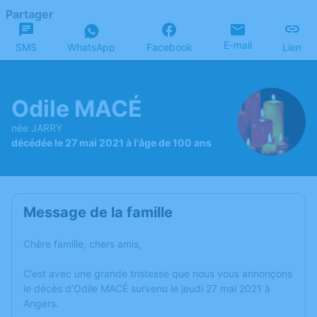
Partager
E-mail
SMS
WhatsApp
Facebook
Lien
Odile MACÉ
née JARRY
décédée le 27 mai 2021 à l'âge de 100 ans
Message de la famille
Chère famille, chers amis,
C’est avec une grande tristesse que nous vous annonçons
le décès d’Odile MACÉ survenu le jeudi 27 mai 2021 à
Angers.