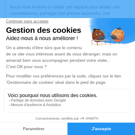
Nous vous invitons à utiliser cet espace pour laisser vos
condoléances, partager des photos souvenirs, une
anecdote ou exprimer vos pensées à travers des poèmes
ou des textes. Cet endroit est un lieu d'expression dédié à
honorer la mémoire d’Odile MACÉ.
Un service de plantation d’arbre hommage est
disponible
ici
.
Je rends hommage
Cérémonie religieuse
lundi 31 mai 2021 à 10h00
Église Saint Martin des Champs d'Angers
14 boulevard Abbé Chauvat
49000 Angers
2
Faire-part
Hommages
Je rends hommage