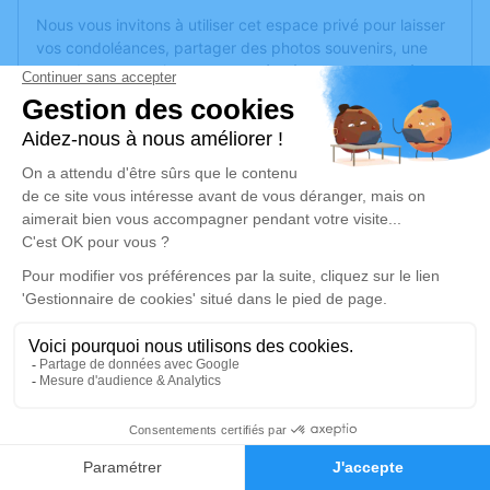
Nous vous invitons à utiliser cet espace privé pour laisser
vos condoléances, partager des photos souvenirs, une
anecdote ou exprimer vos pensées à travers des poèmes
ou des textes. Cet endroit est un lieu d'expression dédié à
honorer la mémoire d’Odile GARNIER.
Un service de plantation d’arbre hommage est
disponible
ici
.
Je rends hommage
Cérémonie religieuse
mercredi 10 avril 2019 à 15h00
Église de Saint-Mathurin-sur-Loire
49250 Saint-Mathurin-sur-Loire
1
Je rends hommage
Faire-part
Hommages