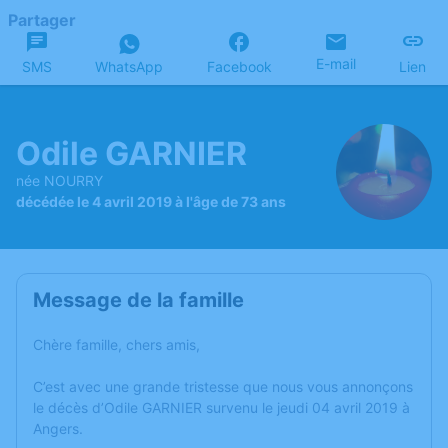
Partager
E-mail
SMS
WhatsApp
Facebook
Lien
Odile GARNIER
née NOURRY
décédée le 4 avril 2019 à l'âge de 73 ans
Message de la famille
Chère famille, chers amis,
C’est avec une grande tristesse que nous vous annonçons
le décès d’Odile GARNIER survenu le jeudi 04 avril 2019 à
Angers.