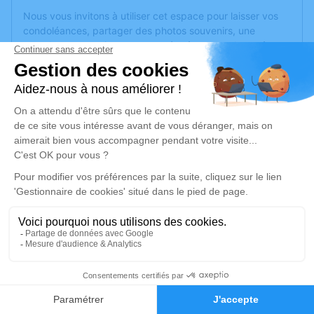
Nous vous invitons à utiliser cet espace pour laisser vos
condoléances, partager des photos souvenirs, une
anecdote ou exprimer vos pensées à travers des poèmes
ou des textes. Cet endroit est un lieu d'expression dédié à
honorer la mémoire d’Odette ROLLAND.
Un service de plantation d’arbre hommage est
disponible
ici
.
Je rends hommage
Cérémonie religieuse
lundi 18 octobre 2021 à 14h30
Église de Écouflant
1 rue du port
49000 Écouflant
3
Faire-part
Hommages
Je rends hommage