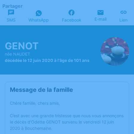
Partager
E-mail
SMS
WhatsApp
Facebook
Lien
GENOT
née NAUDET
décédée le 12 juin 2020 à l'âge de 101 ans
Message de la famille
Chère famille, chers amis,
C’est avec une grande tristesse que nous vous annonçons
le décès d’Odette GENOT survenu le vendredi 12 juin
2020 à Bouchemaine.