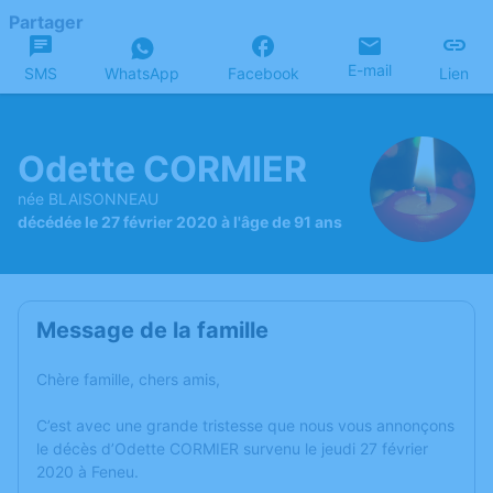
Partager
E-mail
SMS
WhatsApp
Facebook
Lien
Odette CORMIER
née BLAISONNEAU
décédée le 27 février 2020 à l'âge de 91 ans
Message de la famille
Chère famille, chers amis,
C’est avec une grande tristesse que nous vous annonçons
le décès d’Odette CORMIER survenu le jeudi 27 février
2020 à Feneu.