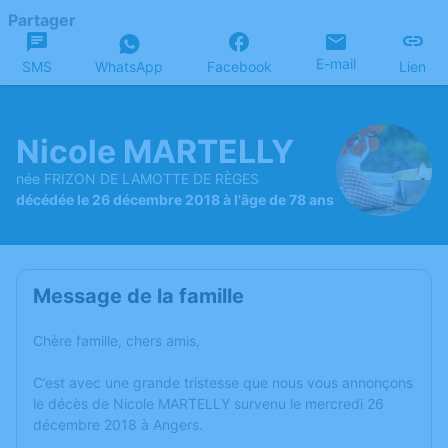
Partager
E-mail
SMS
WhatsApp
Facebook
Lien
Nicole MARTELLY
née FRIZON DE LAMOTTE DE RÈGES
décédée le 26 décembre 2018 à l'âge de 78 ans
Message de la famille
Chère famille, chers amis,
C’est avec une grande tristesse que nous vous annonçons
le décès de Nicole MARTELLY survenu le mercredi 26
décembre 2018 à Angers.