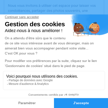
Nous vous invitons à utiliser cet espace pour laisser vos
condoléances, partager des photos souvenirs, une
anecdote ou exprimer vos pensées à travers des poèmes
ou des textes. Cet endroit est un lieu d'expression dédié à
honorer la mémoire de Nicole DESVAUX.
Un service de plantation d’arbre hommage est
disponible
ici
.
Je rends hommage
Cérémonie religieuse
mercredi 23 décembre 2020 à 10h00
Église Saint Joseph d'Angers
2, rue Saint-Joseph
49100 Angers
1
Faire-part
Hommages
Je rends hommage