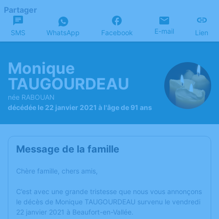
Partager
E-mail
SMS
WhatsApp
Facebook
Lien
Monique
TAUGOURDEAU
née RABOUAN
décédée le 22 janvier 2021 à l'âge de 91 ans
Message de la famille
Chère famille, chers amis,
C’est avec une grande tristesse que nous vous annonçons
le décès de Monique TAUGOURDEAU survenu le vendredi
22 janvier 2021 à Beaufort-en-Vallée.