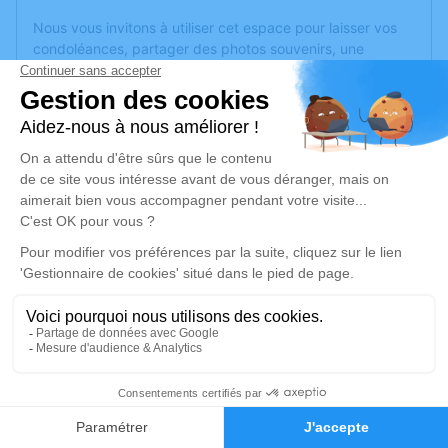
Nous vous invitons à utiliser cet espace pour laisser vos
condoléances, partager des photos souvenirs, une
anecdote ou exprimer vos pensées à travers des poèmes
ou des textes. Cet endroit est un lieu d'expression dédié à
honorer la mémoire de Monique TAUGOURDEAU.
Un service de plantation d’arbre hommage est
disponible
ici
.
Je rends hommage
Cérémonie religieuse
mercredi 27 janvier 2021 à 15h00
Eglise Notre Dame de Beaufort en Vallée
3 Place Notre Dame
49250 Beaufort en Vallée
1
Faire-part
Hommages
Je rends hommage