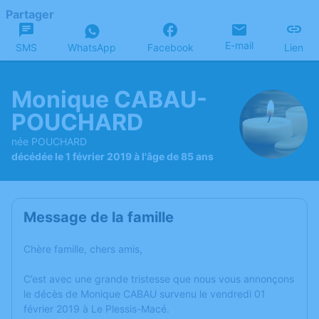
Partager
E-mail
SMS
WhatsApp
Facebook
Lien
Monique CABAU-
POUCHARD
née POUCHARD
décédée le 1 février 2019 à l'âge de 85 ans
Message de la famille
Chère famille, chers amis,
C’est avec une grande tristesse que nous vous annonçons
le décès de Monique CABAU survenu le vendredi 01
février 2019 à Le Plessis-Macé.