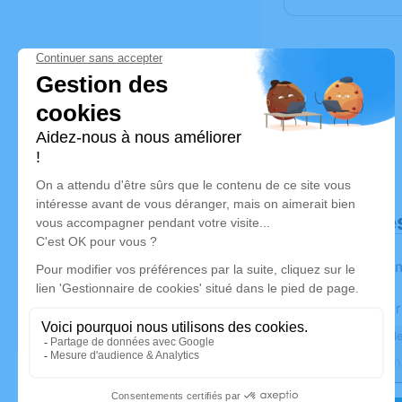
Déroulé de
Les infor
Activez une aler
Recevoir une ale