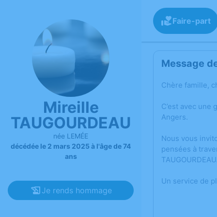
Faire-part
Message de 
Chère famille, c
Mireille
C’est avec une 
Angers.
TAUGOURDEAU
née LEMÉE
Nous vous invit
décédée le 2 mars 2025 à l'âge de 74
pensées à trave
ans
TAUGOURDEAU
Un service de p
Je rends hommage