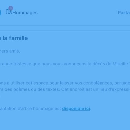
3
Hommages
Part
la famille
hers amis,
grande tristesse que nous vous annonçons le décès de Mirei
ons à utiliser cet espace pour laisser vos condoléances, parta
rs des poèmes ou des textes. Cet endroit est un lieu d'expressi
.
lantation d’arbre hommage est
disponible ici
.