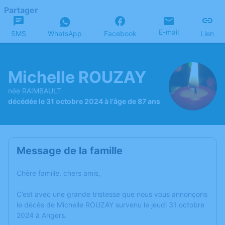
Partager
E-mail
SMS
WhatsApp
Facebook
Lien
Michelle ROUZAY
née RAIMBAULT
décédée le 31 octobre 2024 à l'âge de 87 ans
Message de la famille
Chère famille, chers amis,
C’est avec une grande tristesse que nous vous annonçons
le décès de Michelle ROUZAY survenu le jeudi 31 octobre
2024 à Angers.