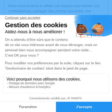
Nous vous invitons à utiliser cet espace pour laisser vos
condoléances, partager des photos souvenirs, une
anecdote ou exprimer vos pensées à travers des poèmes
ou des textes. Cet endroit est un lieu d'expression dédié à
honorer la mémoire de Michelle ROUZAY.
Un service de plantation d’arbre hommage est
disponible
ici
.
Je rends hommage
Cérémonie religieuse
mercredi 06 novembre 2024 à 14h30
Eglise Saint-Joseph d'Angers
6 Rue Saint-Joseph
49100 Angers
2
Faire-part
Hommages
Je rends hommage