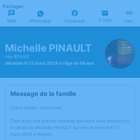
Partager
E-mail
SMS
WhatsApp
Facebook
Lien
Michelle PINAULT
née BENAIS
décédée le 13 mars 2024 à l'âge de 99 ans
Message de la famille
Chère famille, chers amis,
C’est avec une grande tristesse que nous vous annonçons
le décès de Michelle PINAULT survenu le mercredi 13
mars 2024 à Angers.