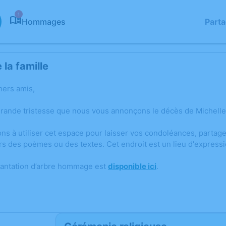
1
Hommages
Part
la famille
hers amis,
grande tristesse que nous vous annonçons le décès de Michelle P
ons à utiliser cet espace pour laisser vos condoléances, parta
rs des poèmes ou des textes. Cet endroit est un lieu d'expres
lantation d’arbre hommage est
disponible ici
.