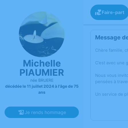
Faire-part
Message de 
Chère famille, c
Michelle
C’est avec une 
PIAUMIER
Nous vous invit
née BRUERE
pensées à trave
décédée le 11 juillet 2024 à l'âge de 75
ans
Un service de p
Je rends hommage