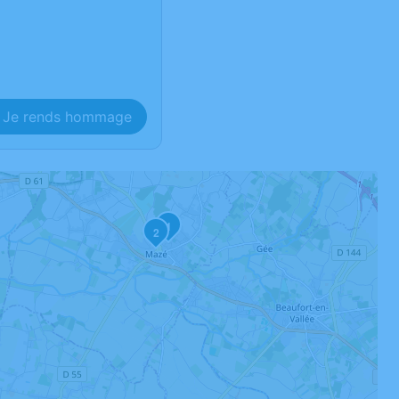
Je rends hommage
1
2