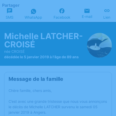
Partager
E-mail
SMS
WhatsApp
Facebook
Lien
Michelle LATCHER-
CROISÉ
née CROISÉ
décédée le 5 janvier 2019 à l'âge de 89 ans
Message de la famille
Chère famille, chers amis,
C’est avec une grande tristesse que nous vous annonçons
le décès de Michelle LATCHER survenu le samedi 05
janvier 2019 à Angers.