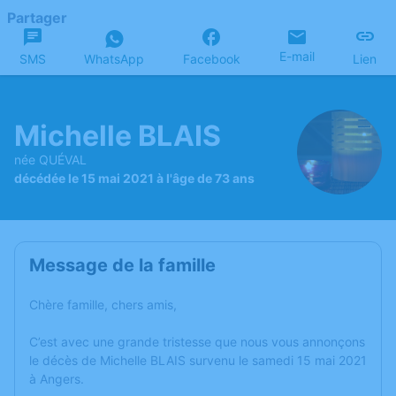
Partager
E-mail
SMS
WhatsApp
Facebook
Lien
Michelle BLAIS
née QUÉVAL
décédée le 15 mai 2021 à l'âge de 73 ans
Message de la famille
Chère famille, chers amis,
C’est avec une grande tristesse que nous vous annonçons
le décès de Michelle BLAIS survenu le samedi 15 mai 2021
à Angers.