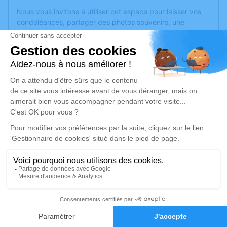
Nous vous invitons à utiliser cet espace pour laisser vos
condoléances, partager des photos souvenirs, une
anecdote ou exprimer vos pensées à travers des poèmes
ou des textes. Cet endroit est un lieu d'expression dédié à
honorer la mémoire de Michelle BLAIS.
Un service de plantation d’arbre hommage est
disponible
ici
.
Je rends hommage
Cérémonie religieuse
mercredi 19 mai 2021 à 14h30
Église Sainte Madeleine d'Angers
12 rue Saumuroise
49000 Angers
5
Faire-part
Hommages
Je rends hommage