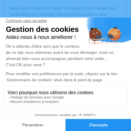
Nous vous invitons à utiliser cet espace pour laisser vos
condoléances, partager des photos souvenirs, une
anecdote ou exprimer vos pensées à travers des poèmes
ou des textes. Cet endroit est un lieu d'expression dédié à
honorer la mémoire de Micheline CHATELAIN.
Un service de plantation d’arbre hommage est
disponible
ici
.
Je rends hommage
Cérémonie religieuse
lundi 05 décembre 2022 à 15h00
Église d'Andard
5, rue Louis Hennequin
49800 Andard
1
Faire-part
Hommages
Je rends hommage