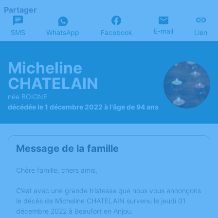
Partager
E-mail
SMS
WhatsApp
Facebook
Lien
Micheline
CHATELAIN
née BOIGNE
décédée le 1 décembre 2022 à l'âge de 94 ans
Message de la famille
Chère famille, chers amis,
C’est avec une grande tristesse que nous vous annonçons
le décès de Micheline CHATELAIN survenu le jeudi 01
décembre 2022 à Beaufort en Anjou.