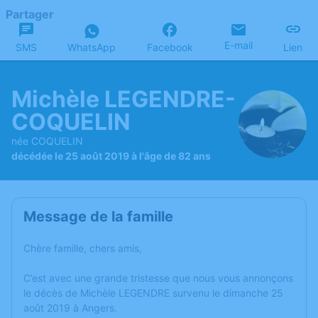
Partager
E-mail
SMS
WhatsApp
Facebook
Lien
Michèle LEGENDRE-
COQUELIN
née COQUELIN
décédée le 25 août 2019 à l'âge de 82 ans
Message de la famille
Chère famille, chers amis,
C’est avec une grande tristesse que nous vous annonçons
le décès de Michèle LEGENDRE survenu le dimanche 25
août 2019 à Angers.