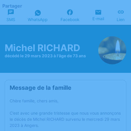
Partager
E-mail
SMS
WhatsApp
Facebook
Lien
Michel RICHARD
décédé le 29 mars 2023 à l'âge de 73 ans
Message de la famille
Chère famille, chers amis,
C’est avec une grande tristesse que nous vous annonçons
le décès de Michel RICHARD survenu le mercredi 29 mars
2023 à Angers.