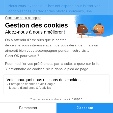
Nous vous invitons à utiliser cet espace pour laisser vos
condoléances, partager des photos souvenirs, une
anecdote ou exprimer vos pensées à travers des poèmes
ou des textes. Cet endroit est un lieu d'expression dédié à
honorer la mémoire de Michel RICHARD.
Un service de plantation d’arbre hommage est
disponible
ici
.
Je rends hommage
Déroulé des obsèques
Repos en salon funéraire
Du jeudi 30 mars 2023 à 13h00 au lundi 03
1
avril 2023 à 10h00
Faire-part
Hommages
Funérarium Montreuil-Juigné, 53 Chemin des