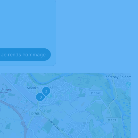
Je rends hommage
2
3