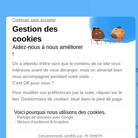
Déroulé de
Le vendre
Crématoriu