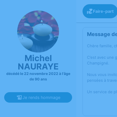
Faire-part
Message de 
Chère famille, c
Michel
C’est avec une 
Champigné.
NAURAYE
décédé le 22 novembre 2022 à l'âge
Nous vous invit
de 90 ans
pensées à trave
Un service de p
Je rends hommage