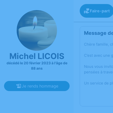
Faire-part
Message de 
Chère famille, c
Michel LICOIS
C’est avec une 
décédé le 20 février 2023 à l'âge de
Nous vous invit
88 ans
pensées à trave
Un service de p
Je rends hommage