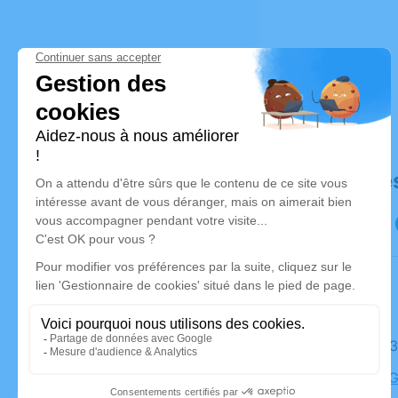
Déroulé de
Le jeudi 2
Fontaine-G