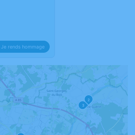
Je rends hommage
2
3