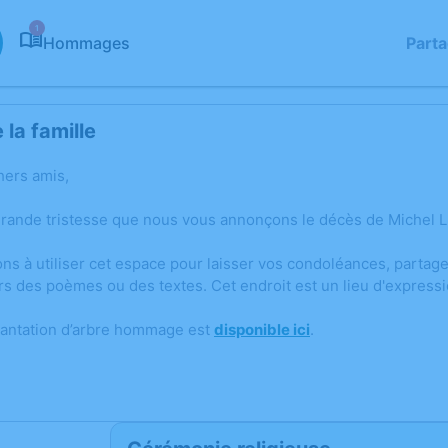
1
Hommages
Part
la famille
hers amis,
grande tristesse que nous vous annonçons le décès de Michel LI
ons à utiliser cet espace pour laisser vos condoléances, parta
rs des poèmes ou des textes. Cet endroit est un lieu d'express
lantation d’arbre hommage est
disponible ici
.