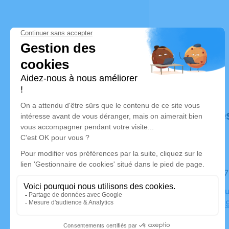
Déroulé de
Le lundi 
Crématoriu
Poiriers, 