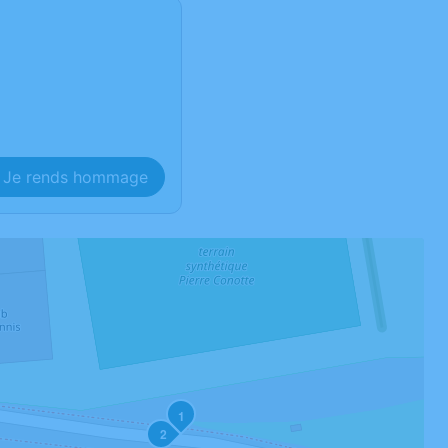
Je rends hommage
1
2