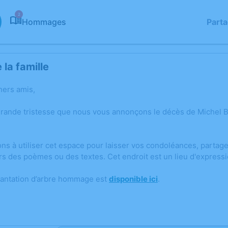
2
Hommages
Part
la famille
hers amis,
grande tristesse que nous vous annonçons le décès de Miche
ons à utiliser cet espace pour laisser vos condoléances, parta
rs des poèmes ou des textes. Cet endroit est un lieu d'expre
lantation d’arbre hommage est
disponible ici
.