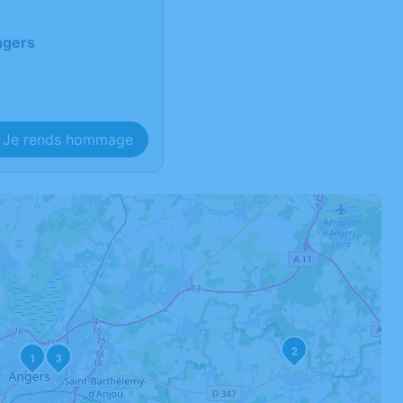
ngers
Je rends hommage
2
1
3