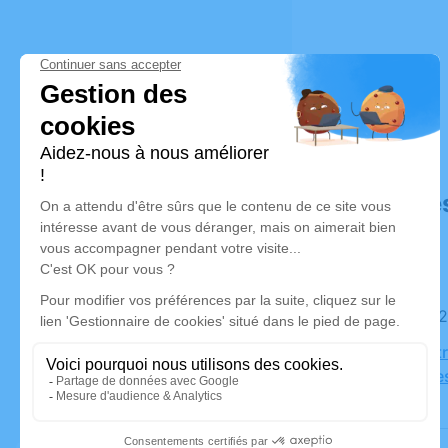
Déroulé de
Le jeudi 
Eglise Not
Livonnière