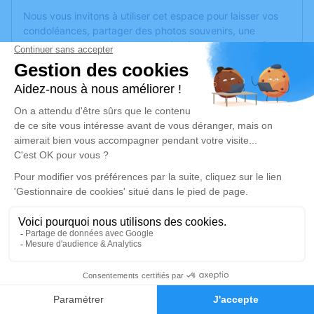
Nous vous invitons à utiliser cet espace pour laisser vos
condoléances, partager des photos souvenirs, une
anecdote ou exprimer vos pensées à travers des poèmes
ou des textes. Cet endroit est un lieu d'expression dédié à
honorer la mémoire de Michel DELESTRE.
Un service de plantation d’arbre hommage est
disponible
ici
.
Je rends hommage
Cérémonie religieuse
vendredi 23 juillet 2021 à 10h30
Église de Le Lion-d'Angers
16 rue Anselme Bouvet
49220 Le Lion-d'Angers
1
Faire-part
Hommages
Je rends hommage