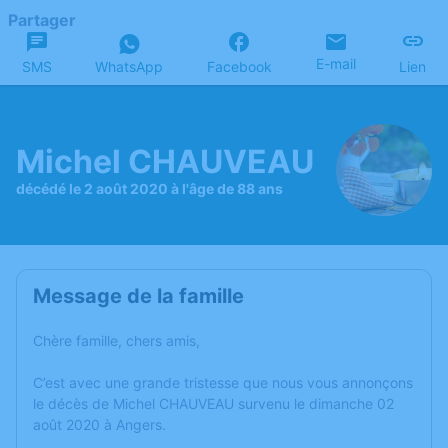
Partager
E-mail
SMS
WhatsApp
Facebook
Lien
Michel CHAUVEAU
décédé le 2 août 2020 à l'âge de 88 ans
Message de la famille
Chère famille, chers amis,
C’est avec une grande tristesse que nous vous annonçons
le décès de Michel CHAUVEAU survenu le dimanche 02
août 2020 à Angers.