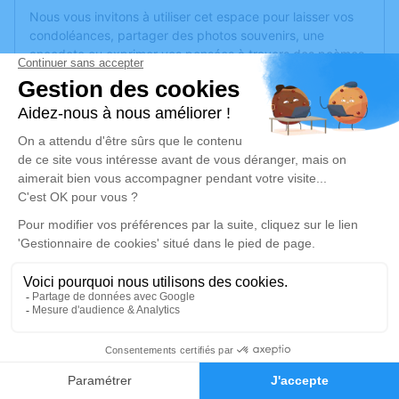
Nous vous invitons à utiliser cet espace pour laisser vos
condoléances, partager des photos souvenirs, une
anecdote ou exprimer vos pensées à travers des poèmes
ou des textes. Cet endroit est un lieu d'expression dédié à
honorer la mémoire de Michel CHAUVEAU.
Un service de plantation d’arbre hommage est
disponible
ici
.
Je rends hommage
Cérémonie religieuse
vendredi 07 août 2020 à 14h30
Église Saint Pierre de la Croix Blanche
d'Angers
9 square Henri Cormeau
1
49100 Angers
Faire-part
Hommages