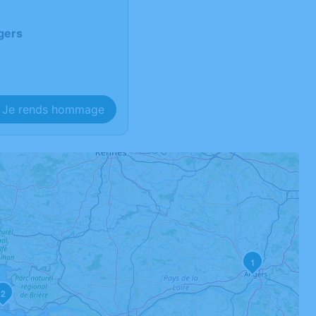
gers
Je rends hommage
1
2