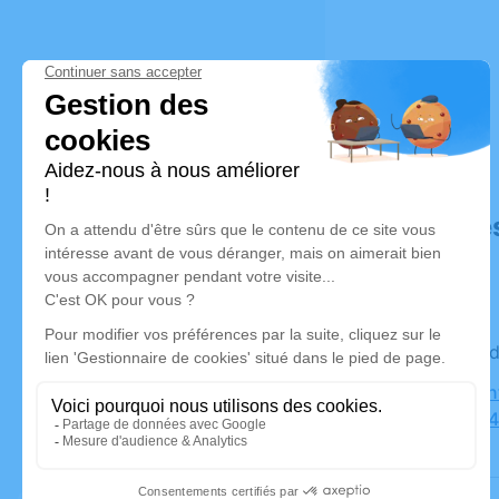
Déroulé de
Le vendred
Église Sai
Chauvat, 