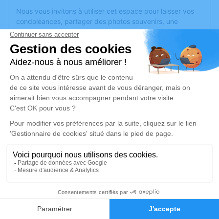
Nous vous invitons à utiliser cet espace pour laisser vos
condoléances, partager des photos souvenirs, une
anecdote ou exprimer vos pensées à travers des poèmes
ou des textes. Cet endroit est un lieu d'expression dédié à
honorer la mémoire de Michel ANTIER.
Un service de plantation d’arbre hommage est
disponible
ici
.
Je rends hommage
Cérémonie religieuse
mercredi 17 novembre 2021 à 14h30
Église de La Membrolle-sur-Longuenée
49770 La Membrolle-sur-Longuenée
1
Je rends hommage
Faire-part
Hommages