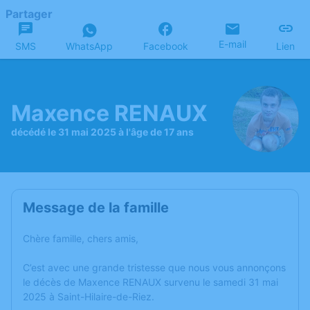
Partager
E-mail
SMS
WhatsApp
Facebook
Lien
Maxence RENAUX
décédé le 31 mai 2025 à l'âge de 17 ans
Message de la famille
Chère famille, chers amis,
C’est avec une grande tristesse que nous vous annonçons
le décès de Maxence RENAUX survenu le samedi 31 mai
2025 à Saint-Hilaire-de-Riez.