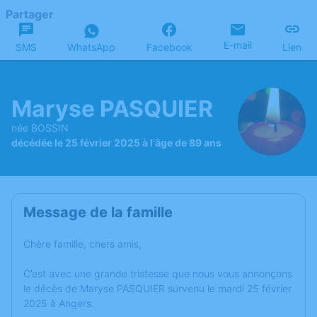
Partager
E-mail
SMS
WhatsApp
Facebook
Lien
Maryse PASQUIER
née BOSSIN
décédée le 25 février 2025 à l'âge de 89 ans
Message de la famille
Chère famille, chers amis,
C’est avec une grande tristesse que nous vous annonçons
le décès de Maryse PASQUIER survenu le mardi 25 février
2025 à Angers.