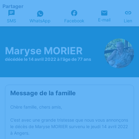
Partager
E-mail
SMS
WhatsApp
Facebook
Lien
Maryse MORIER
décédée le 14 avril 2022 à l'âge de 77 ans
Message de la famille
Chère famille, chers amis,
C’est avec une grande tristesse que nous vous annonçons
le décès de Maryse MORIER survenu le jeudi 14 avril 2022
à Angers.