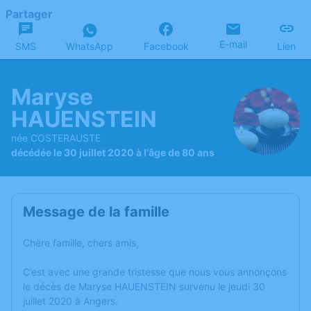
Partager
E-mail
SMS
WhatsApp
Facebook
Lien
Maryse
HAUENSTEIN
née COSTERAUSTE
décédée le 30 juillet 2020 à l'âge de 80 ans
Message de la famille
Chère famille, chers amis,
C’est avec une grande tristesse que nous vous annonçons
le décès de Maryse HAUENSTEIN survenu le jeudi 30
juillet 2020 à Angers.